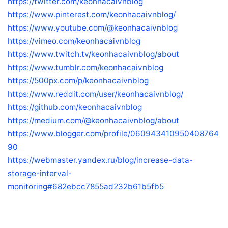
https://twitter.com/keonhacaivnblog
https://www.pinterest.com/keonhacaivnblog/
https://www.youtube.com/@keonhacaivnblog
https://vimeo.com/keonhacaivnblog
https://www.twitch.tv/keonhacaivnblog/about
https://www.tumblr.com/keonhacaivnblog
https://500px.com/p/keonhacaivnblog
https://www.reddit.com/user/keonhacaivnblog/
https://github.com/keonhacaivnblog
https://medium.com/@keonhacaivnblog/about
https://www.blogger.com/profile/060943410950408764
90
https://webmaster.yandex.ru/blog/increase-data-
storage-interval-
monitoring#682ebcc7855ad232b61b5fb5