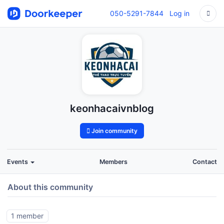
050-5291-7844
Log in
keonhacaivnblog
Join community
Events
Members
Contact
About this community
1 member