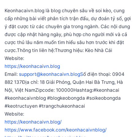
Keonhacaivn.blog là blog chuyên sâu về soi kèo, cung
cấp những bài viết phân tích trận đấu, dự đoán tỷ số, gợi
ý đặt cược từ các chuyên gia trong ngành. Các nội dung
được cập nhật hàng ngày, phù hợp cho người mới và cả
cược thủ lâu năm muốn tìm hiểu sâu hơn trước khi đặt
cược.Thông tin liên hệ:Thương hiệu: Kèo Nhà Cái
Website:
https://keonhacaivn.blog
Email:
support@keonhacaivn.blogS
ố điện thoại: 0904
882 137Địa chỉ: 18 Giải Phóng, Quận Hai Bà Trưng, Hà
Nội, Việt NamZipcode: 100000Hashtag:#keonhacai
#keonhacaivnblog #blogkeobongda #soikeobongda
#keotructuyen #trangchukeonhacai
Website:
https://keonhacaivn.blog/
https://www.facebook.com/keonhacaivnblog/